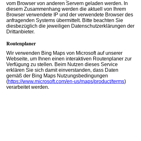
vom Browser von anderen Servern geladen werden. In
diesem Zusammenhang werden die aktuell von Ihrem
Browser verwendete IP und der verwendete Browser des
anfragenden Systems übermittelt. Bitte beachten Sie
diesbezüglich die jeweiligen Datenschutzerklärungen der
Drittanbieter.
Routenplaner
Wir verwenden Bing Maps von Microsoft auf unserer
Webseite, um Ihnen einen interaktiven Routenplaner zur
Verfügung zu stellen. Beim Nutzen dieses Service
erklären Sie sich damit einverstanden, dass Daten
gemäß der Bing Maps Nutzungsbedingungen
(
https://www.microsoft.com/en-us/maps/product/terms
)
verarbeitet werden.
Sofern Sie die Karte nutzen, z.B. durch Anklicken unserer
dort aufgeführten Standorte, erfassen wir von Ihnen
keinerlei Daten. Ggf. erfasst jedoch das Unternehmen
Microsoft Corporation, One Microsoft Way, Redmond, WA
98052-6399 USA im Rahmen von BING Maps
personenbezogene oder personenbeziehbare Daten. Wir
können nicht beeinflussen welche Daten Microsoft mit
BING Maps erfasst, noch wie Microsoft diese verarbeitet