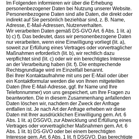
Im Folgenden informieren wir über die Erhebung
personenbezogener Daten bei Nutzung unserer Website.
Personenbezogene Daten sind alle Daten, die direkt oder
indirekt auf Sie persönlich beziehbar sind, z. B. Name,
Adresse, E-Mail-Adressen, Nutzerverhalten.
Wir verarbeiten Daten gemäß DS-GVO Art. 6 Abs. 1 lit. a)
b) c) f). Das bedeutet, dass wir personenbezogene Daten
nur verarbeiten, wenn eine Einwilligung vorliegt (lit. a),
soweit zur Erfüllung eines Vertrages oder vorvertraglicher
Maßnahmen erforderlich (lit. b), wir rechtlich dazu
verpflichtet sind (lit. c) oder wir ein berechtigtes Interesse
an der Verarbeitung haben (lit. f). Die entsprechende
Rechtsgrundlage wird im Einzelfall benannt.
Bei Ihrer Kontaktaufnahme mit uns per E-Mail oder über
ein Kontaktformular werden die von Ihnen mitgeteilten
Daten (Ihre E-Mail-Adresse, ggf. Ihr Name und Ihre
Telefonnummer) von uns gespeichert, um Ihre Fragen zu
beantworten. Die in diesem Zusammenhang anfallenden
Daten löschen wir, nachdem der Zweck der Anfrage
entfallen ist. Je nach Art der Anfrage erheben wir diese
Daten mit Ihrer ausdrücklichen Einwilligung gem. Art. 6
Abs. 1 lit. a) DSGVO, zur Abwicklung und Erfüllung eines
Vertrages oder vorvertraglicher Maßnahmen gem. Art. 6
Abs. 1 lit. b) DS-GVO oder bei einem berechtigten
Interesse gem. Art. 6 Abs. 1 lit. f) DSGVO. Das berechtigte