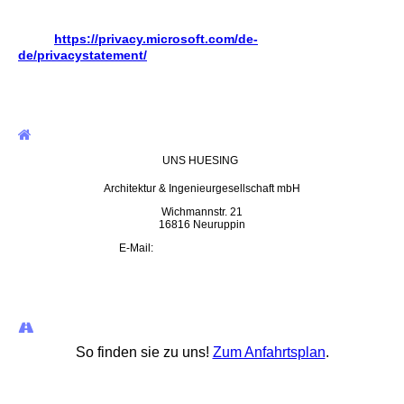
und auswertet. Bitte beachten Sie deswegen die
Nutzungsbedingungen für BING Maps, abrufbar
unter
https://privacy.microsoft.com/de-
de/privacystatement/
(dort Bereich BING anklicken).
UNS HUESING
Architektur & Ingenieurgesellschaft mbH
Wichmannstr. 21
16816 Neuruppin
E-Mail:
uns.huesing@t-online.de
So finden sie zu uns!
Zum Anfahrtsplan
.